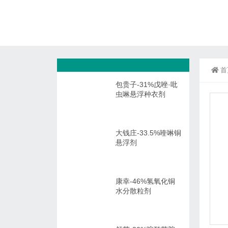
首
包贵子-31%戊唑·吡
虫啉悬浮种衣剂
大钱庄-33.5%喹啉铜
悬浮剂
康幸-46%氢氧化铜
水分散粒剂