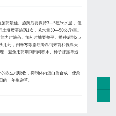
前施药最佳。施药后要保持3—5厘米水层， 但
土壤喷雾施药1次，兑水量30—50公斤/亩。
能力时施药。施药时地要整平。播种后到2.5
暖头用药，倒春寒等剧烈降温到来前和低温天
培管理，避免用药期间田间积水、种子裸露等造
小的次生根吸收，抑制体内蛋白质合成，使杂
田的一年生杂草。