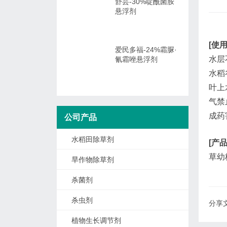
舒芸-30%啶酰菌胺
悬浮剂
[使
爱民多福-24%霜脲·
水层
氰霜唑悬浮剂
水稻
叶上
气禁
成药
公司产品
水稻田除草剂
[产
草幼
旱作物除草剂
杀菌剂
杀虫剂
分享文
植物生长调节剂