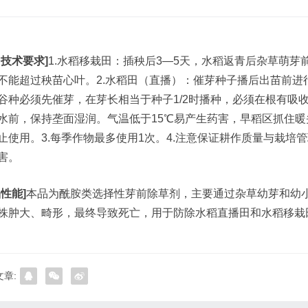
用技术要求]
1.水稻移栽田：插秧后3—5天，水稻返青后杂草萌芽
不能超过秧苗心叶。2.水稻田（直播）：催芽种子播后出苗前进行
谷种必须先催芽，在芽长相当于种子1/2时播种，必须在根有吸收
水前，保持垄面湿润。气温低于15℃易产生药害，早稻区抓住
止使用。3.每季作物最多使用1次。4.注意保证耕作质量与栽
害。
品性能]
本品为酰胺类选择性芽前除草剂，主要通过杂草幼芽和幼
株肿大、畸形，最终导致死亡，用于防除水稻直播田和水稻移栽
章: