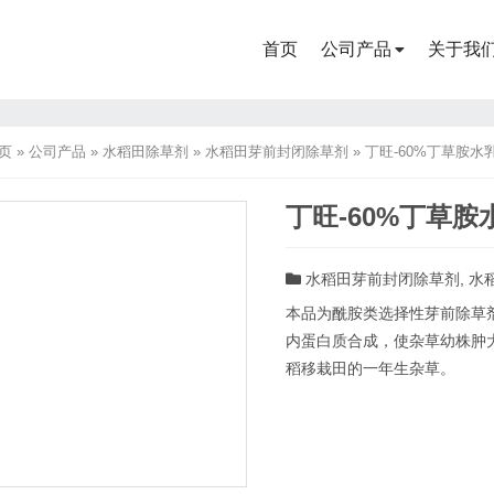
首页
公司产品
关于我
页
»
公司产品
»
水稻田除草剂
»
水稻田芽前封闭除草剂
»
丁旺-60%丁草胺水
丁旺-60%丁草胺
水稻田芽前封闭除草剂
,
水
本品为酰胺类选择性芽前除草
内蛋白质合成，使杂草幼株肿
稻移栽田的一年生杂草。