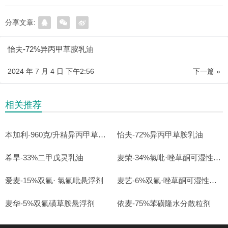
分享文章:
怡夫-72%异丙甲草胺乳油
2024 年 7 月 4 日 下午2:56
下一篇 »
相关推荐
本加利-960克/升精异丙甲草胺乳油
怡夫-72%异丙甲草胺乳油
希旱-33%二甲戊灵乳油
麦荣-34%氯吡·唑草酮可湿性粉剂
爱麦-15%双氟· 氯氟吡悬浮剂
麦艺-6%双氟·唑草酮可湿性粉剂
麦华-5%双氟磺草胺悬浮剂
依麦-75%苯磺隆水分散粒剂