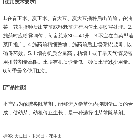
[使用技术要求]
1.在春玉米、夏玉米、春大豆、夏大豆播种后出苗前，在油
菜、花生播种后出苗前或移栽前进行均匀土壤喷雾处理。2.
施药时应喷雾均匀，每亩兑水30—40升。3.不宜在白菜型油
菜田推广。4.施药前精细整地，施药前后土壤保持湿润，以
确保药效。5.土壤有机质含量高，粘壤土或干旱天气情况需
用推荐剂量高限。土壤有机质含量低、砂质土请减少用量。
6.每季最多使用1次。
[产品性能]
本产品为酰胺类除草剂，能够进入杂草体内抑制蛋白质的合
成，使幼芽、幼根停止生长，是一种选择性芽前除草剂。
标签:
大豆田
·
玉米田
·
花生田