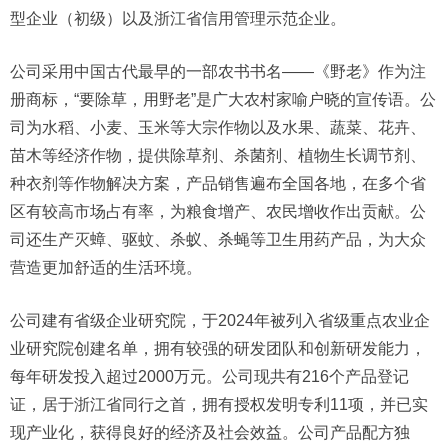
型企业（初级）以及浙江省信用管理示范企业。
公司采用中国古代最早的一部农书书名——《野老》作为注
册商标，“要除草，用野老”是广大农村家喻户晓的宣传语。公
司为水稻、小麦、玉米等大宗作物以及水果、蔬菜、花卉、
苗木等经济作物，提供除草剂、杀菌剂、植物生长调节剂、
种衣剂等作物解决方案，产品销售遍布全国各地，在多个省
区有较高市场占有率，为粮食增产、农民增收作出贡献。公
司还生产灭蟑、驱蚊、杀蚁、杀蝇等卫生用药产品，为大众
营造更加舒适的生活环境。
公司建有省级企业研究院，于2024年被列入省级重点农业企
业研究院创建名单，拥有较强的研发团队和创新研发能力，
每年研发投入超过2000万元。公司现共有216个产品登记
证，居于浙江省同行之首，拥有授权发明专利11项，并已实
现产业化，获得良好的经济及社会效益。公司产品配方独