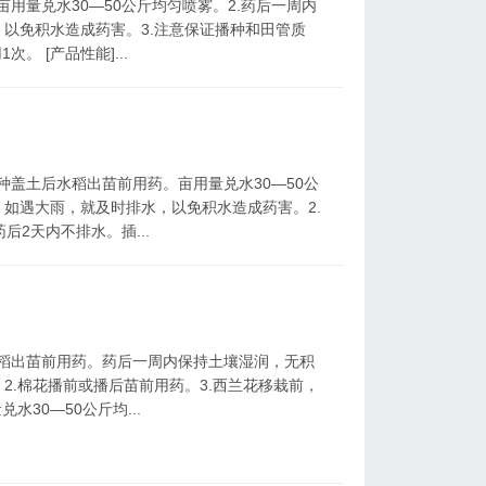
亩用量兑水30—50公斤均匀喷雾。2.药后一周内
以免积水造成药害。3.注意保证播种和田管质
。 [产品性能]...
播种盖土后水稻出苗前用药。亩用量兑水30—50公
如遇大雨，就及时排水，以免积水造成药害。2.
2天内不排水。插...
水稻出苗前用药。药后一周内保持土壤湿润，无积
2.棉花播前或播后苗前用药。3.西兰花移栽前，
30—50公斤均...