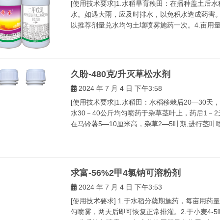
[使用技术要求]1.水稻旱育秧田：在播种盖土后
水。如遇大雨，应及时排水，以免积水造成药害。
以推荐剂量兑水均匀土壤喷雾施药一次。4.亩用量兑水
久盼-480克/升灭草松水剂
2024 年 7 月 4 日 下午3:58
[使用技术要求]1.水稻田：水稻移栽后20—30
水30－40公斤均匀喷药于杂草茎叶上，药后1－
在马铃薯5—10厘米高，杂草2—5叶期,进行茎叶喷
求富-56%2甲4氯钠可溶粉剂
2024 年 7 月 4 日 下午3:53
[使用技术要求] 1.于水稻分蘖期施药，每亩用药
匀喷雾，两天后即可恢复正常排灌。2.于小麦4-