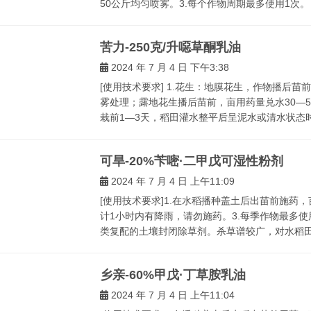
50公斤均匀喷雾。3.每个作物周期最多使用1次。 [产
苦力-250克/升噁草酮乳油
2024 年 7 月 4 日 下午3:38
[使用技术要求] 1.花生：地膜花生，作物播后苗
雾处理；露地花生播后苗前，亩用药量兑水30—5
栽前1—3天，稻田灌水整平后呈泥水或清水状态时
可旱-20%苄嘧·二甲戊可湿性粉剂
2024 年 7 月 4 日 上午11:09
[使用技术要求]1.在水稻播种盖土后出苗前施药，
计1小时内有降雨，请勿施药。3.每季作物最多使
类复配的土壤封闭除草剂。杀草谱较广，对水稻田一
乡亲-60%甲戊·丁草胺乳油
2024 年 7 月 4 日 上午11:04