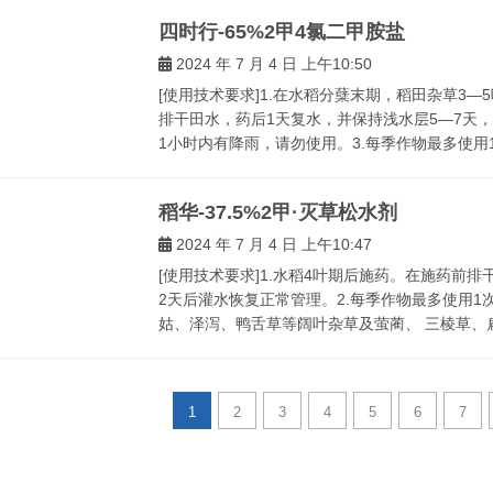
四时行-65%2甲4氯二甲胺盐
2024 年 7 月 4 日 上午10:50
[使用技术要求]1.在水稻分蘖末期，稻田杂草3—
排干田水，药后1天复水，并保持浅水层5—7天
1小时内有降雨，请勿使用。3.每季作物最多使用1次。
稻华-37.5%2甲·灭草松水剂
2024 年 7 月 4 日 上午10:47
[使用技术要求]1.水稻4叶期后施药。在施药前排
2天后灌水恢复正常管理。2.每季作物最多使用1
姑、泽泻、鸭舌草等阔叶杂草及萤蔺、 三棱草、扁
1
2
3
4
5
6
7