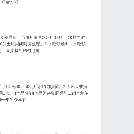
品性能] ...
前及覆膜前，亩用药量兑水30—50升土壤封闭喷
0升土壤封闭喷雾处理。2.水稻移栽田：水稻移
，直接持瓶均匀甩施...
亩用量兑30—50公斤水均匀喷雾。2.大风天或预
用1次。 [产品性能]本品为磺酰脲类与二硝基苯胺
年生杂草有...