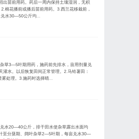
水稻出苗前用药。药后一周内保持土壤湿润，无积
2.棉花播前或播后苗前用药。3.西兰花移栽前，
30—50公斤均...
天，杂草3—5叶期用药，施药前先排水，亩用剂量兑
2天灌水。以后恢复田间正常管理。2.马铃薯田：
雾处理。3.施药时选择晴...
量兑水20—40公斤，排干田水使杂草露出水面均
5叶至分蘖期、阔叶杂草2—5叶期，每亩兑水30—