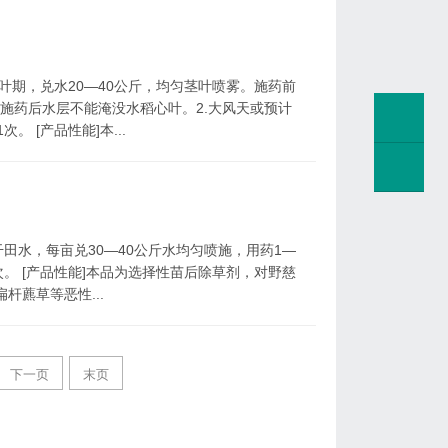
5叶期，兑水20—40公斤，均匀茎叶喷雾。施药前
，施药后水层不能淹没水稻心叶。2.大风天或预计
 [产品性能]本...
干田水，每亩兑30—40公斤水均匀喷施，用药1—
次。 [产品性能]本品为选择性苗后除草剂，对野慈
杆藨草等恶性...
下一页
末页