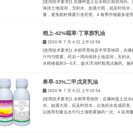
[使用技术要求]1.在播种盖土后水稻出苗前用药。
保持土地湿润，无积水。如遇大雨，就及时排水，
量，避免稻籽裸露引发药害。4.每季作物最多使用1次
稻上-42%噁草·丁草胺乳油
2024 年 7 月 4 日 上午10:56
[使用技术要求]1.水稻旱育秧及半旱育秧田，在
斤均匀喷雾。药后一周内保持土地湿润，无积水。
水稻移栽前3—5天，趁水浑浊时瓶甩法施药。施药后
希旱-33%二甲戊灵乳油
2024 年 7 月 4 日 上午10:54
[使用技术要求]1.水稻旱育秧田：在播种盖土后
水。如遇大雨，应及时排水，以免积水造成药害。
以推荐剂量兑水均匀土壤喷雾施药一次。4.亩用量兑水