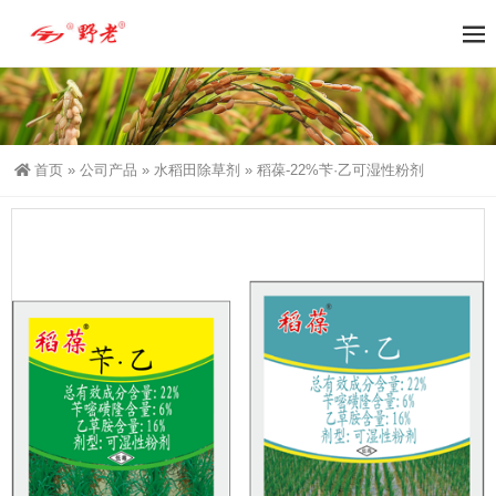
首页
»
公司产品
»
水稻田除草剂
»
稻葆-22%苄·乙可湿性粉剂