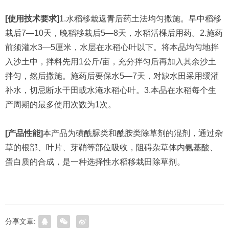
[使用技术要求]
1.水稻移栽返青后药土法均匀撒施。早中稻移
栽后7—10天，晚稻移栽后5—8天，水稻活棵后用药。2.施药
前须灌水3—5厘米，水层在水稻心叶以下。将本品均匀地拌
入沙土中，拌料先用1公斤/亩，充分拌匀后再加入其余沙土
拌匀，然后撒施。施药后要保水5—7天，对缺水田采用缓灌
补水，切忌断水干田或水淹水稻心叶。3.本品在水稻每个生
产周期的最多使用次数为1次。
[产品性能]
本产品为磺酰脲类和酰胺类除草剂的混剂，通过杂
草的根部、叶片、芽鞘等部位吸收，阻碍杂草体内氨基酸、
蛋白质的合成，是一种选择性水稻移栽田除草剂。
分享文章: