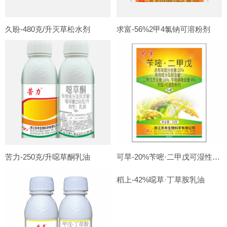
久盼-480克/升灭草松水剂
求富-56%2甲4氯钠可溶粉剂
苦力-250克/升噁草酮乳油
可旱-20%苄嘧·二甲戊可湿性粉剂
稻上-42%噁草·丁草胺乳油