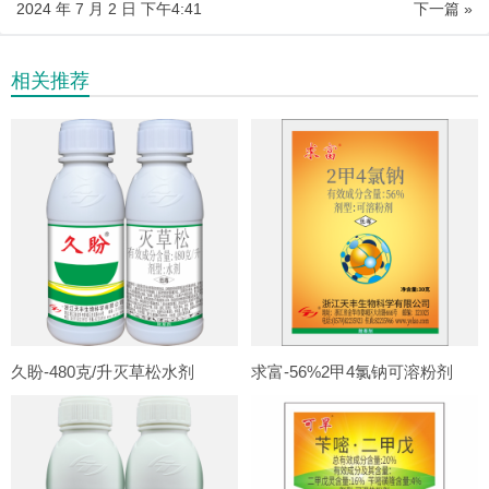
2024 年 7 月 2 日 下午4:41
下一篇 »
相关推荐
久盼-480克/升灭草松水剂
求富-56%2甲4氯钠可溶粉剂