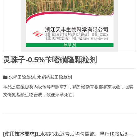
灵珠子-0.5%苄嘧磺隆颗粒剂
水稻田除草剂
,
水稻移栽田除草剂
本品是磺酰脲类内吸传导型除草剂，药剂经杂草根部和芽吸收，阻碍
支链氨基酸生物合成，致使杂草死亡。
[使用技术要求]
1.水稻移栽返青后均匀撒施。早稻移栽后6—