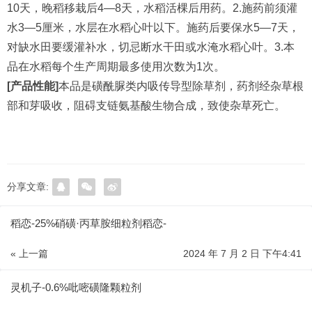
10天，晚稻移栽后4—8天，水稻活棵后用药。2.施药前须灌
水3—5厘米，水层在水稻心叶以下。施药后要保水5—7天，
对缺水田要缓灌补水，切忌断水干田或水淹水稻心叶。3.本
品在水稻每个生产周期最多使用次数为1次。
[产品性能]
本品是磺酰脲类内吸传导型除草剂，药剂经杂草根
部和芽吸收，阻碍支链氨基酸生物合成，致使杂草死亡。
分享文章:
稻恋-25%硝磺·丙草胺细粒剂稻恋-
« 上一篇
2024 年 7 月 2 日 下午4:41
灵机子-0.6%吡嘧磺隆颗粒剂