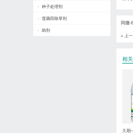
种子处理剂
莲藕田除草剂
同撒-
助剂
« 上
相关
久盼-