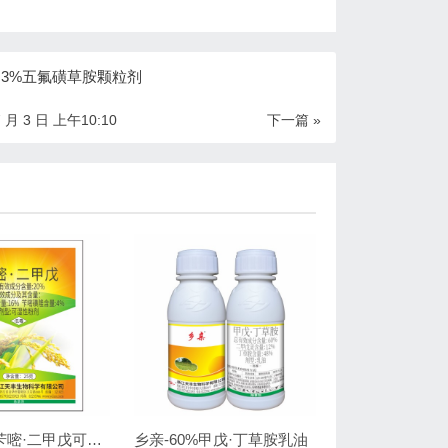
0.3%五氟磺草胺颗粒剂
7 月 3 日 上午10:10
下一篇 »
可旱-20%苄嘧·二甲戊可湿性粉剂
乡亲-60%甲戊·丁草胺乳油