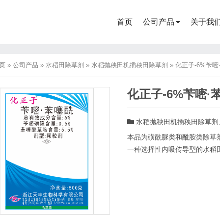
首页
公司产品
关于我
页
»
公司产品
»
水稻田除草剂
»
水稻抛秧田机插秧田除草剂
»
化正子-6%苄嘧
化正子-6%苄嘧·
水稻抛秧田机插秧田除草剂
本品为磺酰脲类和酰胺类除草
一种选择性内吸传导型的水稻