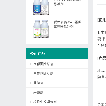
悬浮剂
[使
爱民多福-24%霜脲·
氰霜唑悬浮剂
1.
要保
4.
公司产品
[产
水稻田除草剂
本品
旱作物除草剂
除草
杀菌剂
杀虫剂
植物生长调节剂
分享文