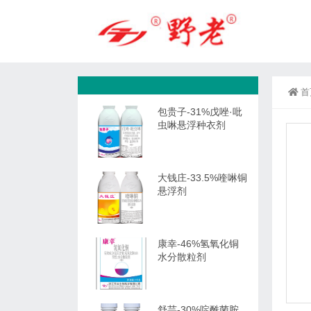
首
包贵子-31%戊唑·吡
虫啉悬浮种衣剂
大钱庄-33.5%喹啉铜
悬浮剂
康幸-46%氢氧化铜
水分散粒剂
舒芸-30%啶酰菌胺