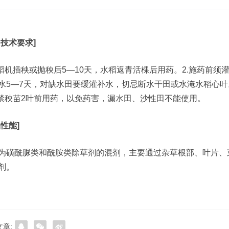
用技术要求]
水稻机插秧或抛秧后5—10天，水稻返青活棵后用药。2.施药前须
水5—7天，对缺水田要缓灌补水，切忌断水干田或水淹水稻心叶
严禁秧苗2叶前用药，以免药害，漏水田、沙性田不能使用。
品性能]
为磺酰脲类和酰胺类除草剂的混剂，主要通过杂草根部、叶片、
剂。
章: