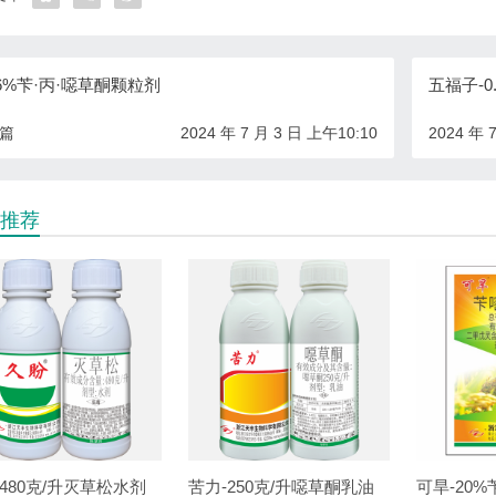
6%苄·丙·噁草酮颗粒剂
五福子-
一篇
2024 年 7 月 3 日 上午10:10
2024 年 
推荐
480克/升灭草松水剂
苦力-250克/升噁草酮乳油