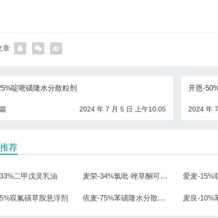
章:
25%啶嘧磺隆水分散粒剂
开恩-5
一篇
2024 年 7 月 5 日 上午10:05
2024 年 
推荐
-33%二甲戊灵乳油
麦荣-34%氯吡·唑草酮可湿性粉剂
-5%双氟磺草胺悬浮剂
依麦-75%苯磺隆水分散粒剂