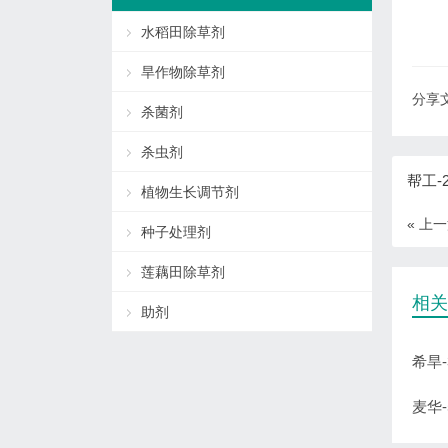
水稻田除草剂
旱作物除草剂
分享文
杀菌剂
杀虫剂
帮工-
植物生长调节剂
« 上
种子处理剂
莲藕田除草剂
相关
助剂
希旱
麦华