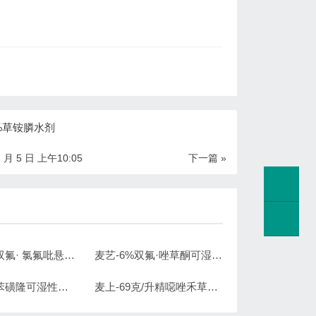
0%草铵膦水剂
7 月 5 日 上午10:05
下一篇 »
爱麦-15%双氟· 氯氟吡悬浮剂
麦艺-6%双氟·唑草酮可湿性粉剂
麦良-10%苯磺隆可湿性粉剂
麦上-69克/升精噁唑禾草灵水乳剂