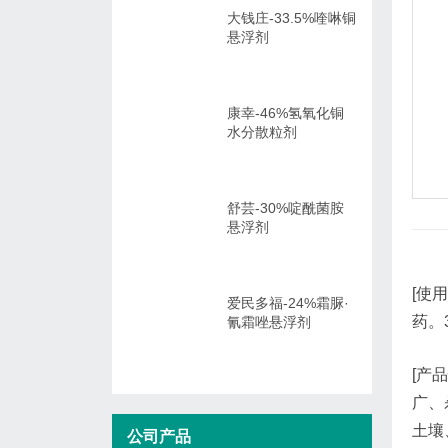
大钱庄-33.5%喹啉铜
悬浮剂
康幸-46%氢氧化铜
水分散粒剂
舒芸-30%啶酰菌胺
悬浮剂
[使
爱民多福-24%霜脲·
药。
氰霜唑悬浮剂
[产
广、
土壤
公司产品