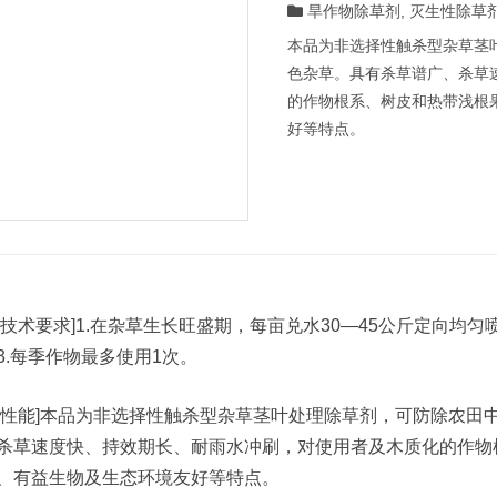
旱作物除草剂
,
灭生性除草
本品为非选择性触杀型杂草茎
色杂草。具有杀草谱广、杀草
的作物根系、树皮和热带浅根
好等特点。
用技术要求]1.在杂草生长旺盛期，每亩兑水30—45公斤定向均
3.每季作物最多使用1次。
品性能]本品为非选择性触杀型杂草茎叶处理除草剂，可防除农田
杀草速度快、持效期长、耐雨水冲刷，对使用者及木质化的作物
、有益生物及生态环境友好等特点。