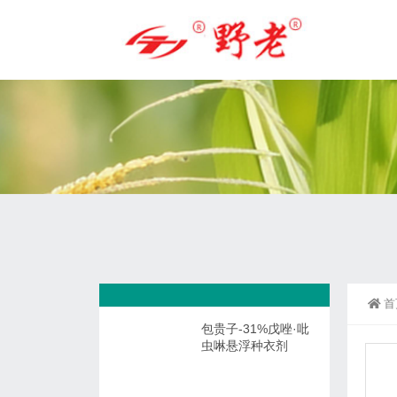
首
包贵子-31%戊唑·吡
虫啉悬浮种衣剂